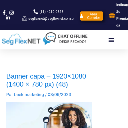
Ir
Indicaç
para
(11) 4210-0353
ão
Área
o
Corretor
segflexnet@segflexnet.com.br
Premia
conteúdo
da
Banner capa – 1920×1080
(1400 × 780 px) (48)
Por
beek marketing
/
03/09/2023