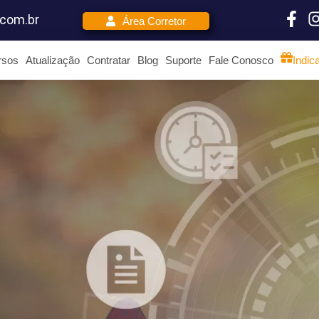
.com.br
Área Corretor
rsos
Atualização
Contratar
Blog
Suporte
Fale Conosco
Indic