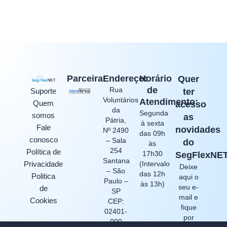
Parceira:
Endereço:
Horário
Quer
de
Rua
ter
Suporte
Voluntários
Atendimento:
Quem
acesso
da
Segunda
somos
as
Pátria,
à sexta
Fale
novidades
Nº 2490
das 09h
conosco
– Sala
do
às
254
Política de
17h30
SegFlexNE
Santana
(Intervalo
Privacidade
Deixe
– São
das 12h
Politica
aqui o
Paulo –
às 13h)
seu e-
de
SP
mail e
Cookies
CEP:
fique
02401-
por
000