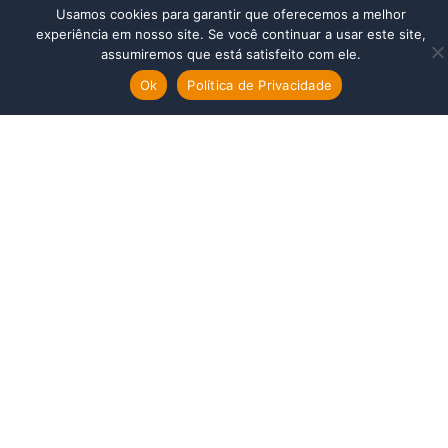
dentro
Usamos cookies para garantir que oferecemos a melhor
de
experiência em nosso site. Se você continuar a usar este site,
todas
assumiremos que está satisfeito com ele.
as
novidades!
Ok
Política de Privacidade
Email
Enviar
©2023. SegFlexNET - Software para Corretoras de Seguro - Todos os
direitos reservados.